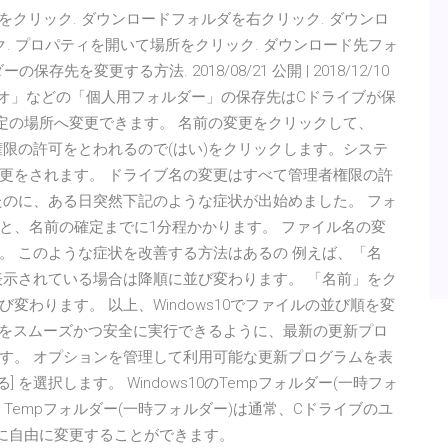
ダをクリック. ダウンロードフォルダを右クリック. ダウンロ
. プロパティを開いて場所をクリック. ダウンロード先フォ
保存先を変更する方法. 2018/08/21 公開 | 2018/12/10
デオ」などの「個人用フォルダー」の保存先はCドライブが保
定の場所へ変更できます。 名前の変更をクリックして、
理者権限の許可をとわれるので(はい)をクリックします。システ
に変更をされます。 ドライブ名の変更はすべて管理者権限の許
たのに、ある日突然下記のような症状が出始めました。 フォ
と、名前の確定までに1分程かかります。 ファイル名の変
。 このような症状を改善する方法はあるの 例えば、「名
表示されている場合は降順に並び変わります。 「名前」をク
わります。 以上、Windows10でファイルの並び順を変
デバイスをスムーズかつ安全に実行できるように、最新の更新プロ
す。 オプションを管理して利用可能な更新プログラムを表
] を選択します。 Windows10のTempフォルダー(一時フォ
Tempフォルダー(一時フォルダー)は通常、Cドライブのユ
に自由に変更することができます。