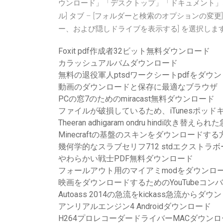
ウンロード」「デスクトップ」「ドキュメント」
ル] タブ – [フォルダーと検索のオプションの変
ー、および隠しドライブを表示する] を選択しま
Foxit pdf作成者32ビット無料ダウンロード
カラッシュアルバムダウンロード
無料の退役軍人ptsdワークシートpdfをダウ
動画のダウンロードと保存に最適なブラウザ
PCの窓7のためのmiracast無料ダウンロード
ファイルが破損しているため、iTunesポッ
Theeran adhigaram ondru hindi吹き替
Minecraftの基盤のスキンをダウンロードする
幾何学的なスラブセリフ712 stdエクスト
やわらかい戦士PDF無料ダウンロード
フォールアウト用のマイアミmodをダウンロ
映画をダウンロードするためのYouTubeコン
Autoass 2014の急流をkickass急流からダ
アンリアルエンジン4 Androidダウンロード
H264プロレコーダードライバーMACダウン