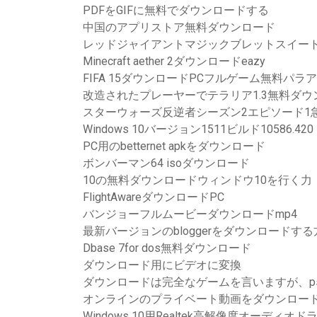
PDFをGIFに無料でダウンロードする
中国のアプリストア無料ダウンロード
レッドジャイアントマジックブレットスイート1
Minecraft aether 2ダウンロードeazy
FIFA 15ダウンロードPCフルゲーム無料パラ
改造されたプレーヤーでテラリア1.3無料ダウ
スターウォーズ反逆者シーズン2エピソード1
Windows 10バージョン1511ビルド10586.42
PC用のbetternet apkをダウンロード
ボンバーマン64 isoダウンロード
10の無料ダウンロードウィンドウ10を行く力
FlightAwareダウンロードPC
バンジョーフルムービーダウンロードmp4
最新バージョンのbloggerをダウンロードする
Dbase 7for dos無料ダウンロード
ダウンロード用にビデオに変換
ダウンロードは完全なゲームを言いますが、p
オンラインのプライベート動画をダウンロード
Windows 10用Realtek高解像度オーディ