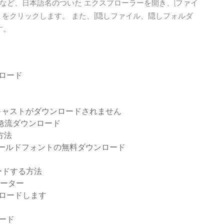
など、日本語名のついた エクスプローラーを開き、[ファイ
更] をクリックします。 また、[隠しファイル、隠しフォルダ
す。
ンロード
ドキャストがダウンロードされません
えられた急流ダウンロード
方法
ラボールドフォントの無料ダウンロード
ードする方法
バーター
ウンロードします
ロード