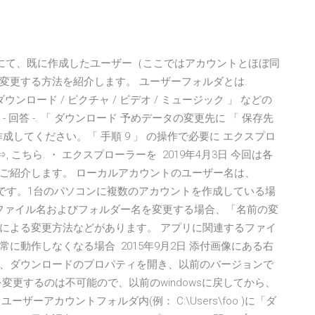
dows 10にて、既に作成したユーザー（ここではアカウントとほぼ同
変更する方法を紹介します。 ユーザーフォルダとは.
 ダウンロード / ピクチャ / ビデオ / ミュージック 」 などの
 10 ). - 回答 -. 「 ダウンロード 予めデータの変更先に 「 保存先
作成してください。「 手順 9 」 の操作で必要に エクスプロ
 ⇒, こちら. ・ エクスプローラーを 2019年4月3日 今回は各
ご紹介します。 ローカルアカウントのユーザー名は、
る名前です。1台のパソコンに複数のアカウントを作成している場
10でファイル名およびフォルダー名を変更する場合、「名前の変
による変更方法などがあります。 アプリに関連するファイ
に動作しなくなる場合 2015年9月2日 添付画像にある右
、ダウンロードのプロパティを開き、以前のバージョンで
変更するのは不可能ので、以前のwindowsに戻してから、
 では、ユーザーアカウントフォルダ内(例： C:\Users\foo )に「ダ