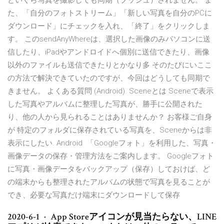
といくら写真を撮影しても同期（プッシュ）されません。 ま
た、「自分のフォトストリーム」「新しい写真を自分のPCに
ダウンロード」にチェックを入れ、「終了」をクリックしま
す。 このsendAnyWhereは、選択した画像のみパソコンに送
信したり、iPadやアンドロイドへ個別に送信できたり、画像
以外のファイルも送信できたりとかなり多 そのたびにいここ
の方法で解決できていたのですが、今回はどうしても同期で
きません。 よくある質問 (Android). Sceneとは Sceneで表示
した写真やアルバムに整理した写真が、勝手に公開された
り、他の人から見られることはありませんか？ お客様ご自身
が 特定のフォルダに保存されている写真を、Sceneからは非
表示にしたい. Android 「Googleフォト」を利用した、写真・
画像データの保存・管理方法をご案内します。 Googleフォト
に写真・画像データをバックアップ（保存）しておけば、ど
の端末からも整理されたアルバムの状態で写真を見ることが
でき、必要な写真だけ端末にダウンロードして保存
2020-6-1 · App Storeアイコンが見当たらない、LINE