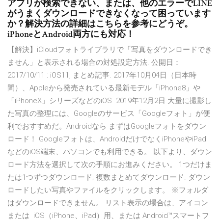
アプリが検索できない、または、他のエラーでLINE
がうまくダウンロードできなくなって困っています
か？解決方法の詳細はこちらを参考にどうぞ。
iPhoneとAndroid両方にも対応！
【解決】iCloudフォトライブラリで「写真をダウンロードでき
ません」と表示される場合の対処設定方法. 公開日：
2017/10/11 : iOS11, まとめ記事. 2017年10月04日（日本時
間）、Appleから発売されている最新モデル「iPhone8」や
「iPhoneX」シリーズなどのiOS 2019年12月2日 大量に撮影し
た写真の整理には、Googleのサービス「Googleフォト」が便
利でおすすめだ。Androidなら まずはGoogleフォトをダウン
ロード！ Googleフォトは、AndroidだけでなくiPhoneやiPad
などのiOS端末、パソコンでも利用できる。 以下より、ダウン
ロード方法を選択して次の手順にお進みください。 1つだけま
たは1つずつダウンロード; 複数まとめてダウンロード. ダウン
ロードしたい写真やファイルをクリックします。 ※フォルダ
はダウンロードできません。 リスト表示の場合は、アイコン
または iOS（iPhone、iPad）用、または Android™スマートフ