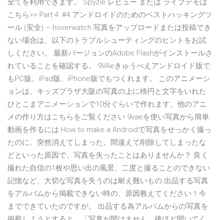
全てを利用できます。 Spyzie レビュー または ライブデモは
こちら>> Part 4: #4 アンドロイドのためのベストハッキングツ
ール (安全) – hoverwatch 写真をアップロードまたは投稿でき
ない場合は、以下のトラブルシューティングのヒントをお試
しください。 最新バージョンのAdobe Flashがインストールさ
れていることを確認する。 9VAeきゅうべえアンドロイド版で
もPC版、iPad版、iPhone版でもつくれます。 このアニメーシ
ョンは、キッズプラザ大阪の写真の上に楕円と文字をいれた
ひとこまアニメーションで10分ぐらいで作れます。他のアニ
メの作り方はこちらをご覧ください 9vaeを使い写真から簡単
動画を作るには How to make a Androidで写真をせっかく撮っ
たのに、突然消えてしまった、間違えて削除してしまったな
どといった原因で、写真を失ったことはありませんか？ 良く
撮れた自信の1枚や思い出の風景、二度と撮ることのできない
記憶など、大切な写真を失うのは耐え難いもの 出品する写真
をアルバムから掲載できない時の、原因教えてください！今
までできていたのですが。 出品する為アルバムからの写真を
掲載しようとすると、「写真が開けません。後ほど開いてく