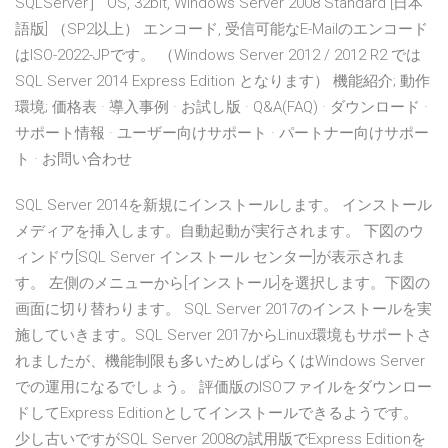
SQLServer］ OS, 32bit, Windows Server 2008 Standard [日本
語版] （SP2以上） エンコード, 受信可能なE-Mailのエンコード
はISO-2022-JPです。 （Windows Server 2012 / 2012 R2 では
SQL Server 2014 Express Edition となります） 機能紹介; 動作
環境; 価格表 · 導入事例 · お試し版 · Q&A(FAQ) · ダウンロード ·
サポート情報 · ユーザー向けサポート · パートナー向けサポー
ト · お問い合わせ
SQL Server 2014を新規にインストールします。 インストール
メディアを挿入します。自動起動が実行されます。 下図のウ
ィンドウ[SQL Server インストール センター]が表示されま
す。 左側のメニューから[インストール]を選択します。下図の
画面に切り替わります。 SQL Server 2017のインストールを実
施していきます。SQL Server 2017からLinux環境もサポートさ
れましたが、機能制限も多いためしばらくはWindows Server
での運用になるでしょう。 評価版のISOファイルをダウンロー
ドしてExpress Editionとしてインストールできるようです。
少し古いですがSQL Server 2008の試用版でExpress Editionを