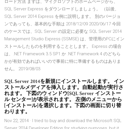
ロード方法 まずは、マイクロソフトのホームページから、
SQL Server Express をダウンロードしましょう。 （以後、
SQL Server 2014 Express を例に説明します。 別のバージョ
ンであっても、基本的な手順は 2018/12/09 2020/06/17 今回
のケースでは、SQL Server の設定に必要な SQL Server 2014
Management Studio Express (SSMSE) は、管理用のPCにイン
ストールしたものを利用することとします。 Express の場合
は、.NET Framework 3.5 SP1 か .NET Framework 4 のどちら
かが有効であればいいので事前に特に準備するものはありま
せん。 2019/08/03
SQL Server 2014を新規にインストールします。 イン
ストールメディアを挿入します。自動起動が実行さ
れます。 下図のウィンドウ[SQL Server インストー
ル センター]が表示されます。 左側のメニューから
[インストール]を選択します。下図の画面に切り替
わります。
Nov 22, 2014 · I tried to buy and download the Microsoft SQL
Server 2014 Developer Edition for studying purposes, but it