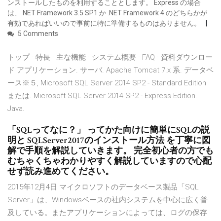
ンストールしたものを利用することとします。 Express の場合
は、.NET Framework 3.5 SP1 か .NET Framework 4 のどちらかが
有効であればいいので事前に特に準備するものはありません。
5 Comments
トップ · 特長 · 主な機能 · システム概要 · FAQ · 資料ダウンロー
ド アプリケーション. サーバ. Apache Tomcat 7.x 系. データベ
ース※５, Microsoft SQL Server 2014 SP2 - Standard Edition
または. Microsoft SQL Server 2014 SP2 - Express Edition.
Java.
「SQLってなに？」 ってかた向けに簡単にSQLの説
明と SQLServer2017のインストール方法 を丁寧に図
解で手順を解説していきます。 完全初心者の方でも
むちゃくちゃわかりやすく解説していますので心配
せず読み進めてください。
2015年12月4日 マイクロソフトのデータベース製品「SQL
Server」は、Windowsベースの社内システムを中心に広く普
及している。またアプリケーションによっては、ログの保存