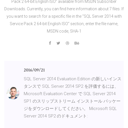
Pack 2 64-bit English ISO” available from MSDN Subscriber
Downloads. Currently, you can find here information about 7 files. If
you want to search for a specific file in the “SQL Server 2014 with
Service Pack 2 64-bit English ISO” section, enter the file name,
MSDN code, SHA-1
2016/09/21
SQL Server 2014 Evaluation Edition の新しいインス
タンスで SQL Server 2014 SP2 を評価するには、
Microsoft Evaluation Center で SQL Server 2014
SP1 のスリップストリーム インストール パッケー
ジをダウンロードしてください。 Microsoft SQL
Server 2014 SP2 のドキュメント: