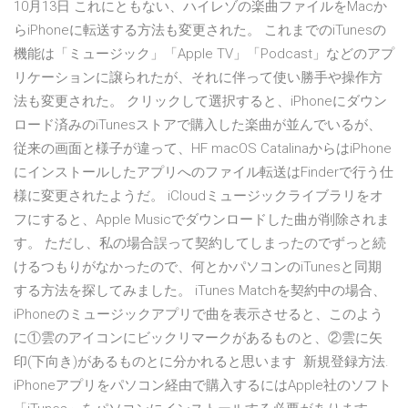
10月13日 これにともない、ハイレゾの楽曲ファイルをMacか
らiPhoneに転送する方法も変更された。 これまでのiTunesの
機能は「ミュージック」「Apple TV」「Podcast」などのアプ
リケーションに譲られたが、それに伴って使い勝手や操作方
法も変更された。 クリックして選択すると、iPhoneにダウン
ロード済みのiTunesストアで購入した楽曲が並んでいるが、
従来の画面と様子が違って、HF macOS CatalinaからはiPhone
にインストールしたアプリへのファイル転送はFinderで行う仕
様に変更されたようだ。 iCloudミュージックライブラリをオ
フにすると、Apple Musicでダウンロードした曲が削除されま
す。 ただし、私の場合誤って契約してしまったのでずっと続
けるつもりがなかったので、何とかパソコンのiTunesと同期
する方法を探してみました。 iTunes Matchを契約中の場合、
iPhoneのミュージックアプリで曲を表示させると、このよう
に①雲のアイコンにビックリマークがあるものと、②雲に矢
印(下向き)があるものとに分かれると思います 新規登録方法.
iPhoneアプリをパソコン経由で購入するにはApple社のソフト