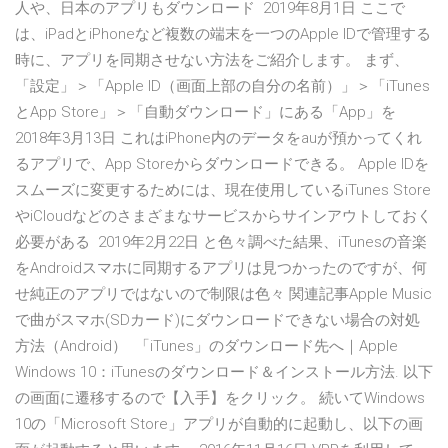
人や、日本のアプリもダウンロード 2019年8月1日 ここで
は、iPadとiPhoneなど複数の端末を一つのApple IDで管理する
時に、アプリを同期させない方法をご紹介します。 まず、
「設定」＞「Apple ID（画面上部の自分の名前）」＞「iTunes
とApp Store」＞「自動ダウンロード」にある「App」を
2018年3月13日 これはiPhone内のデータをauが預かってくれ
るアプリで、App Storeからダウンロードできる。 Apple IDを
スムーズに変更するためには、現在使用しているiTunes Store
やiCloudなどのさまざまなサービスからサインアウトしておく
必要がある 2019年2月22日 と色々調べた結果、iTunesの音楽
をAndroidスマホに同期するアプリは見つかったのですが、何
せ純正のアプリではないので制限は色々 関連記事Apple Music
で曲がスマホ(SDカード)にダウンロードできない場合の対処
方法（Android） 「iTunes」のダウンロード先へ｜Apple
Windows 10：iTunesのダウンロード＆インストール方法. 以下
の画面に遷移するので【入手】をクリック。 続いてWindows
10の「Microsoft Store」アプリが自動的に起動し、以下の画