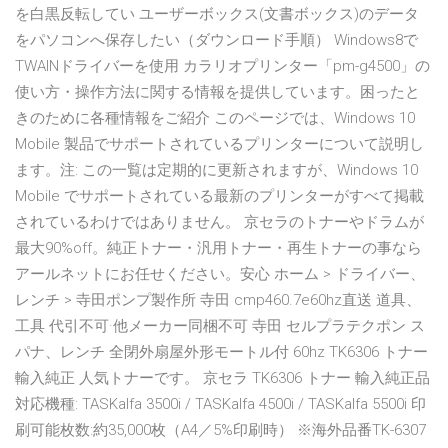
を白黒反転してい ユーザーボックス(文書ボックス)のデータ
をパソコンへ保存したい（ダウンロード手順） Windows8で
TWAINドライバーを使用 カラリオプリンター「pm-g4500」の
使い方・操作方法に関する情報を提供しています。困ったと
きのために各種情報をご紹介 このページでは、Windows 10
Mobile 製品でサポートされているプリンターについて説明し
ます。注: この一覧は定期的に更新されますが、Windows 10
Mobile でサポートされている最新のプリンターがすべて掲載
されているわけではありません。 京セラのトナーやドラムが
最大90%off。純正トナー・汎用トナー・再生トナーの事なら
アールネットにお任せください。安心 ホーム > ドライバー、
レンチ > 寺田ポンプ製作所 寺田 cmp460.7e60hz直送 道具、
工具 代引不可·他メーカー同梱不可 寺田 セルプラテクポン ス
パナ、レンチ 全閉外扇屋外形モートル付 60hz TK6306 トナー
輸入純正 人気トナーです。 京セラ TK6306 トナー 輸入純正品
対応機種: TASKalfa 3500i / TASKalfa 4500i / TASKalfa 5500i 印
刷可能枚数:約35,000枚（A4／5%印刷時） ※海外品番TK-6307