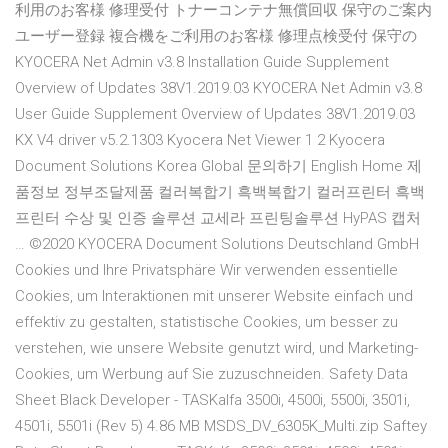
利用のお客様 修理受付 トナーコンテナ無償回収 保守のご案内
ユーザー登録 複合機をご利用のお客様 修理点検受付 保守の
KYOCERA Net Admin v3.8 Installation Guide Supplement
Overview of Updates 38V1.2019.03 KYOCERA Net Admin v3.8
User Guide Supplement Overview of Updates 38V1.2019.03
KX V4 driver v5.2.1303 Kyocera Net Viewer 1 2 Kyocera
Document Solutions Korea Global 문의하기 English Home 제
품정보 정부조달제품 컬러복합기 흑백복합기 컬러프린터 흑백
프린터 수상 및 인증 솔루션 교세라 프린팅솔루션 HyPAS 캡처
… ©2020 KYOCERA Document Solutions Deutschland GmbH
Cookies und Ihre Privatsphäre Wir verwenden essentielle
Cookies, um Interaktionen mit unserer Website einfach und
effektiv zu gestalten, statistische Cookies, um besser zu
verstehen, wie unsere Website genutzt wird, und Marketing-
Cookies, um Werbung auf Sie zuzuschneiden. Safety Data
Sheet Black Developer - TASKalfa 3500i, 4500i, 5500i, 3501i,
4501i, 5501i (Rev 5) 4.86 MB MSDS_DV_6305K_Multi.zip Saftey