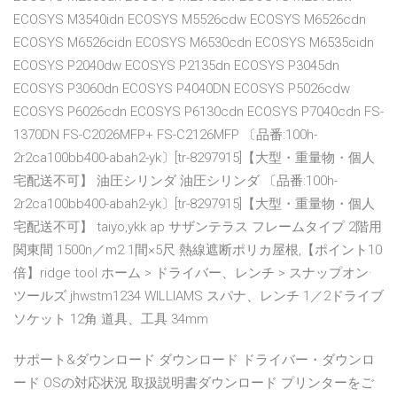
ECOSYS M3540idn ECOSYS M5526cdw ECOSYS M6526cdn
ECOSYS M6526cidn ECOSYS M6530cdn ECOSYS M6535cidn
ECOSYS P2040dw ECOSYS P2135dn ECOSYS P3045dn
ECOSYS P3060dn ECOSYS P4040DN ECOSYS P5026cdw
ECOSYS P6026cdn ECOSYS P6130cdn ECOSYS P7040cdn FS-
1370DN FS-C2026MFP+ FS-C2126MFP 〔品番:100h-
2r2ca100bb400-abah2-yk〕[tr-8297915]【大型・重量物・個人
宅配送不可】 油圧シリンダ 油圧シリンダ 〔品番:100h-
2r2ca100bb400-abah2-yk〕[tr-8297915]【大型・重量物・個人
宅配送不可】 taiyo,ykk ap サザンテラス フレームタイプ 2階用
関東間 1500n／m2 1間×5尺 熱線遮断ポリカ屋根,【ポイント10
倍】ridge tool ホーム > ドライバー、レンチ > スナップオン·
ツールズ jhwstm1234 WILLIAMS スパナ、レンチ 1／2ドライブ
ソケット 12角 道具、工具 34mm
サポート&ダウンロード ダウンロード ドライバー・ダウンロ
ード OSの対応状況 取扱説明書ダウンロード プリンターをご