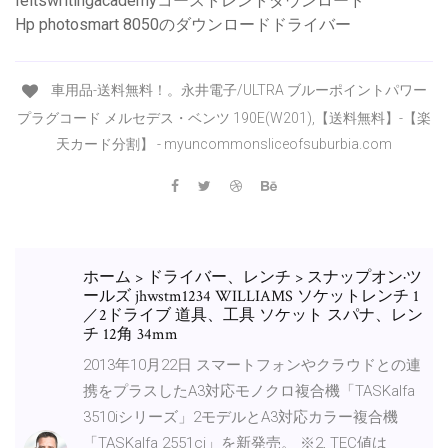
Ieltswritingacademyコーストレントダウンロード
Hp photosmart 8050のダウンロードドライバー
車用品-送料無料！。永井電子/ULTRA ブルーポイントパワー
プラグコード メルセデス・ベンツ 190E(W201),【送料無料】-【楽
天カード分割】 - myuncommonsliceofsuburbia.com
ホーム > ドライバー、レンチ > スナップオン·ツ
ールズ jhwstm1234 WILLIAMS ソケットレンチ 1
／2ドライブ 道具、工具 ソケット スパナ、レン
チ 12角 34mm
2013年10月22日 スマートフォンやクラウドとの連
携をプラスしたA3対応モノクロ複合機「TASKalfa
3510iシリーズ」2モデルとA3対応カラー複合機
「TASKalfa 2551ci」を新発売。 ※2, TEC値は