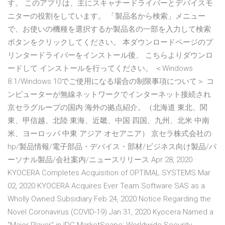
す。 このアプリは、主にスキャナードライバーとデバイスモ
ニターの役割をしています。 「製品名から検索」メニュー
で、お使いの機種を選択するか製品名の一部を入力して検索
ボタンをクリックしてください。 本ダウンロードページのプ
リンタードライバーをインストール後、 こちらよりダウンロ
ードして インストールを行ってください。 ＜Windows
8.1/Windows 10でご使用になる場合の制限事項について＞ コ
ンピューターが無線ネットワークでインターネット接続され
京セラグループの国内·海外の拠点紹介。（北海道·東北、関
東、甲信越、北陸·東海、近畿、中国·四国、九州、北米·中南
米、ヨーロッパ·中東·アジア·オセアニア） 京セラ株式会社の
hp/製品情報/電子部品・デバイス・部材/ビジネス向け製品/パ
ーソナル製品/会社案内/ニュースリリース Apr 28, 2020 ·
KYOCERA Completes Acquisition of OPTIMAL SYSTEMS Mar
02, 2020 KYOCERA Acquires Ever Team Software SAS as a
Wholly Owned Subsidiary Feb 24, 2020 Notice Regarding the
Novel Coronavirus (COVID-19) Jan 31, 2020 Kyocera Named a