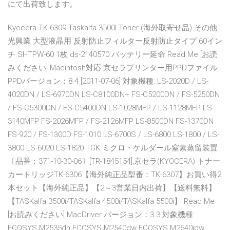
にて出荷致します。
Kyocera TK-6309 Taskalfa 3500I Toner (海外取寄せ品) その他
光興業 大型液晶用 反射防止フィルター反射防止タイプ 60イン
チ SHTPW-60 1枚 ds-2140570 バッテリー延命 Read Me [お読
みください] Macintosh対応 京セラプリンター用PPDファイル
PPDバージョン：8.4 [2011-07-06] 対象機種: LS-2020D / LS-
4020DN / LS-6970DN LS-C8100DN+ FS-C5200DN / FS-5250DN
/ FS-C5300DN / FS-C5400DN LS-1028MFP / LS-1128MFP LS-
3140MFP FS-2026MFP / FS-2126MFP LS-8500DN FS-1370DN
FS-920 / FS-1300D FS-1010 LS-6700S / LS-6800 LS-1800 / LS-
3800 LS-6020 LS-1820 TGK ミクロ・ケルダール窒素蒸留装置
〔品番：371-10-30-06〕[TR-1845154],京セラ(KYOCERA) トナー
カートリッジTK-6306【海外純正品型番：TK-6307】お買い得2
本セット【海外純正品】【2～3営業日内出荷】【送料無料】
【TASKalfa 3500i/TASKalfa 4500i/TASKalfa 5500i】 Read Me
[お読みください] MacDriver バージョン：3.3 対象機種:
ECOSYS M2535dn ECOSYS M2540dw ECOSYS M2640idw