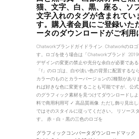
猫、文字、白、黒、座る、ソ
文字入れのタグが含まれていま
す。購入者会員にご登録いた
ータのダウンロードがご利用
Chatworkブランドガイドライン. Chatwo
す。ロゴを使う場合は「Chatworkブランド 2
デザインの変更の禁止や充分な余白が必要であるとい
「f」のロゴは、白や淡い色の背景に配置するなら青
カラーのものとカラーバージョンの2種類があり
れば好きな色に変更することも可能ですが、公式ガ
のグラフィック素材を見つけてダウンロードしよう。
料で商用利用可 ✓ 高品質画像. ただし飾り見
ではそのスタイルに従ってください。 リソース
す。 赤・白・黒の三色のロゴを
グラフィックコンバータダウンロードマック