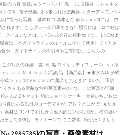
高解像度の写真 音楽, ギター, バンド, 黒、白, 増幅器, エレキギタ
, サンプル, 電子機器, 引っ張られた弦楽器, ギターアンプ, バル
017 一緒に撮った写真 … 基本ロゴ 基本となるDiscogsロゴは、白
が採用されます。もしグレーが印刷できない場合には、ロゴ時は
、アイコンなどは、LINE株式会社の権利物です。 LINEおよ
場合は、本ガイドラインのルールに準じて使用してくださ
場合や、ガイドラインの不明点やご質問は、こちらの
の写真の詳細：雲, 青, 黒 ロイヤリティフリー Adidas 壁
rest Jules Michelson 出品商品 【商品名】★末永みゆ 公式
式ショップ(teenbrand)で購入したときに頂いた、正規
Pexelsにたくさんある素敵な無料写真素材の1つ。この写真の詳細：
家製粒あんの2本セット 和のショートケーキ「雪見いちごおは
0 こちらの写真はある先日のコーデですが…アレ？どこかで…見た覚
笑）素材はロンTです(しかも個人的にツボなのが、横の縫い
たそして全体は…モノトーンで ここ数年…腕がたくましく
o.2985785]の写真・画像素材は、