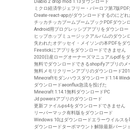
Diablo 2 drop mod 1.13ダウンロード
ミクロ経済学ジェフリー・パーロフ第7版PD
Create-react-appがダウンロードするの
チッカチッカブームブームブックPDFダウン
Android用プログレッシブアプリをダウンロ
ヒップホップミュージックアルバムのダウン
失われたオデッセイ・メイソンの本PDFをダ
Firestickにアプリをダウンロードできません
2020日産ローグオーナーズマニュアルpdfを
無料でダウンロードできるshopifyアプリの
無料メモリクリーンアプリのダウンロード201
Minecraftモダンハウスダウンロード1.14 Windo
ダウンロードaeonflux急流を投げた
Minecraft 1.14.1無料ダウンロードPC
Jd powersアプリのダウンロード
更新ファイルps4をダウンロードできません
リーパーマック有料版をダウンロード
Windows 10はダウンロードエラーウイルス
ダウンロードターボマウント解除最新バージョン2