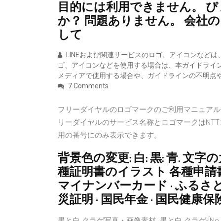
目的には利用できません。 
か？ 問題ありません。 会社
して
LINEおよび関連サービスのロゴ、アイコンなどは、
ゴ、アイコンなどを使用する場合は、本ガイドライン
メディアで使用する場合や、ガイドラインの不明点
7 Comments
フリーダイヤルのロゴマークのご利用マニュアル
リーダイヤルのサービス名称とロゴマークはNT
用の番号にのみ表示できます。
背景色の変更: 白: 黒: 青. 文字の
種証明書のイラスト 各種申請書 
マイナンバーカード · ふるさと
災証明 · 国民年金 · 国民健康
黒と白 クラゲ写真・画像素材. 黒と白 クラゲ-[N