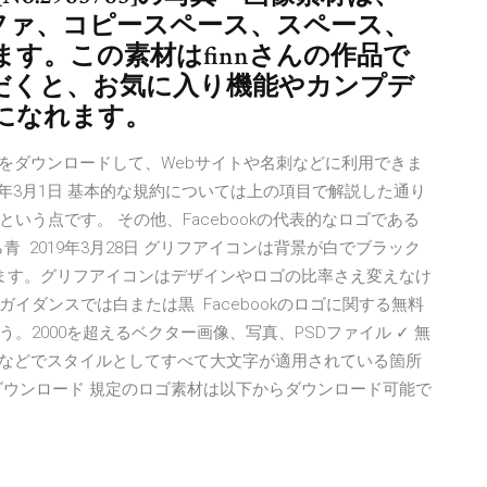
ファ、コピースペース、スペース、
す。この素材はfinnさんの作品で
だくと、お気に入り機能やカンプデ
になれます。
rkのロゴをダウンロードして、Webサイトや名刺などに利用できま
019年3月1日 基本的な規約については上の項目で解説した通り
う点です。 その他、Facebookの代表的なロゴである
 2019年3月28日 グリフアイコンは背景が白でブラック
ます。グリフアイコンはデザインやロゴの比率さえ変えなけ
イダンスでは白または黒 Facebookのロゴに関する無料
2000を超えるベクター画像、写真、PSDファイル ✓ 無
出しなどでスタイルとしてすべて大文字が適用されている箇所
ダウンロード 規定のロゴ素材は以下からダウンロード可能で