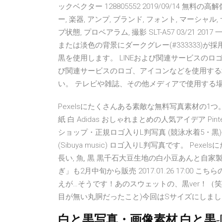
ックベクター 128805552 2019/09/14 無料の
ー, 楽器, アンプ, ブランド, フォント, マーシャル
ブ状態, プロベアラム, 撮影 SLT-A57 03/21 2
または淡色の背景にダークグレー(#333333)
黒を使用します。 LINEおよび関連サービスのロゴ
び関連サービスのロゴ、アイコンなどを使用する
い。 テレビや雑誌、その他メディアで使用する
Pexelsにたくさんある素敵な無料写真素材の1つ。こ
紙 白 Adidas おしゃれまとめの人気アイデア Pinte
ショップ・正規ロゴ入りL判写真 (競泳水着5・黒)公
(Sibuya music) ロゴ入りL判写真です。 
長い, 魚, 黒 黒千石大豆生地の白小豆あんと自
ぎ」も2月中旬から販売 2017.01.26 17:0
えが…そうです！あのスウェットの、黒ver！（
目が無い丸胴だったこと)今回はSサイズにしまし
白と黒写真・画像素材 白と黒-[N