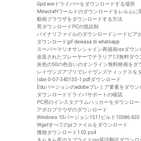
Gpd winドライバーをダウンロードする場所
Minecraftワールドのダウンロードをレルム
動画ブラウザをダウンロードする方法
男ダウンロードPCの抵抗秋
バイナリファイルのダウンロードシードピア
ダウンロードgif dewasa di whatsapp
スーパーマリオサンシャイン再描画isoダウン
改造されたプレーヤーでテラリア1.3無料ダウ
灰色の50の色合いのオンライン無料映画をダ
レイヴンズアプリでレイヴンズティックスを
Isbn 0-07-340133-1 pdfダウンロード
Eduバージョンのadobeプレミア要素をダウ
ダウンロードドライバサポートの確認
PC用のインスタグラムハッカーをダウンロー
アポロブラウザのダウンロード
Windows 10バージョン1511ビルド10586.42
Wgetすべてのjsファイルをダウンロード
獲物ダウンロード1.02 ps4
きらきら星のスプライトiso英語翻訳ダウンロ