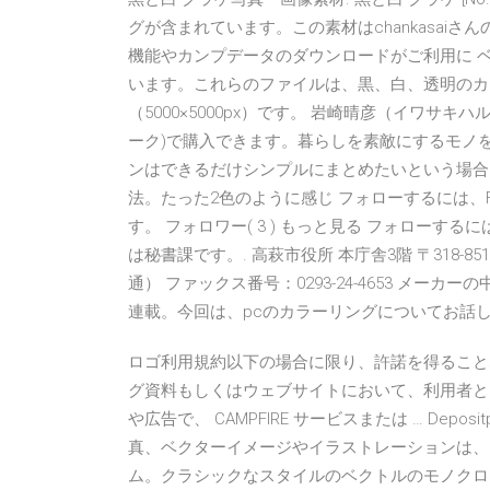
グが含まれています。この素材はchankasai
機能やカンプデータのダウンロードがご利用に 
います。これらのファイルは、黒、白、透明のカラ
（5000×5000px）です。 岩崎晴彦（イワサキハ
ーク)で購入できます。暮らしを素敵にするモノ
ンはできるだけシンプルにまとめたいという場合
法。たった2色のように感じ フォローするには、F
す。 フォロワー( 3 ) もっと見る フォローする
は秘書課です。. 高萩市役所 本庁舎3階 〒318-8511
通） ファックス番号：0293-24-4653 メー
連載。今回は、pcのカラーリングについてお話
ロゴ利用規約以下の場合に限り、許諾を得ること
グ資料もしくはウェブサイトにおいて、利用者と C
や広告で、 CAMPFIRE サービスまたは … Dep
真、ベクターイメージやイラストレーションは、
ム。クラシックなスタイルのベクトルのモノクロ 