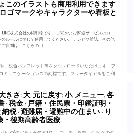
ぴょこのイラストも商用利用できます
のロゴマークやキャラクターや看板と
LINE株式会社の権利物です。 LINEおよび関連サービスのロ
のルールに準じて使用してください。 テレビや雑誌、その他
やご質問は、こちらの
や、総合パンフレット等をダウンロードいただけます。フ
Tコミュニケーションズの商標です。フリーダイヤルをご利
大きさ: 大: 元に戻す: 小. メニュー. 各
· 税金 · 戸籍・住民票・印鑑証明・
納税 · 避難届・避難中の住まい · り
保険・後期高齢者医療.
o.716533]の写真・画像素材は、白、黒、複数、クラ ゲのタ