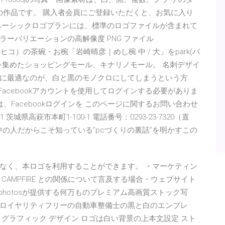
さんの作品です。 購入者会員にご登録いただくと、お気に入り
ベーシックロゴプランには、標準のロゴファイルが含まれて
ーバリエーションの高解像度 PNG ファイル
ルヒコ）の茶碗・お椀「岩崎晴彦｜めし椀 中 / 大」をpark(パ
を集めたショッピングモール、キナリノモール。 名刺デザイ
に最適なのが、白と黒のモノクロにしてしまうという方
acebookアカウントを使用してログインする必要がありま
には、Facebookログインを このページに関するお問い合わせ
 茨城県高萩市本町1-100-1 電話番号：0293-23-7320（直
カーの中の人だからこそ知っている“pcづくりの裏話”を明かすこの
し
なく、本ロゴを利用することができます。 ・マーケティン
AMPFIRE との関係について言及する場合・ウェブサイト
ositphotosが提供する何万ものプレミアム高画質ストック写
ロイヤリティフリーの自動車整備士の黒と白のエンブレ
グラフィック デザイン ロゴは白い背景の上本文設定 スト