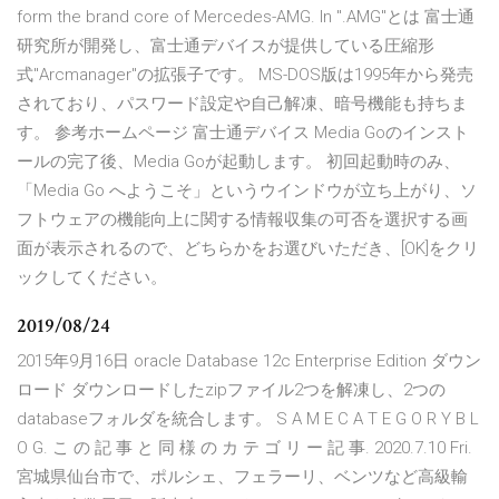
form the brand core of Mercedes-AMG. In ".AMG"とは 富士通
研究所が開発し、富士通デバイスが提供している圧縮形
式"Arcmanager"の拡張子です。 MS-DOS版は1995年から発売
されており、パスワード設定や自己解凍、暗号機能も持ちま
す。 参考ホームページ 富士通デバイス Media Goのインスト
ールの完了後、Media Goが起動します。 初回起動時のみ、
「Media Go へようこそ」というウインドウが立ち上がり、ソ
フトウェアの機能向上に関する情報収集の可否を選択する画
面が表示されるので、どちらかをお選びいただき、[OK]をクリ
ックしてください。
2019/08/24
2015年9月16日 oracle Database 12c Enterprise Edition ダウン
ロード ダウンロードしたzipファイル2つを解凍し、2つの
databaseフォルダを統合します。 S A M E C A T E G O R Y B L
O G. こ の 記 事 と 同 様 の カ テ ゴ リ ー 記 事. 2020.7.10 Fri.
宮城県仙台市で、ポルシェ、フェラーリ、ベンツなど高級輸