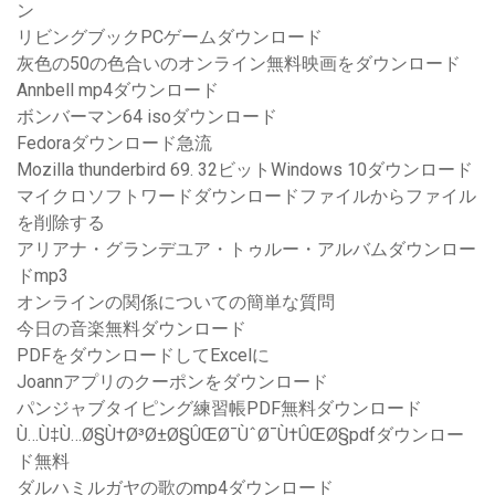
ン
リビングブックPCゲームダウンロード
灰色の50の色合いのオンライン無料映画をダウンロード
Annbell mp4ダウンロード
ボンバーマン64 isoダウンロード
Fedoraダウンロード急流
Mozilla thunderbird 69. 32ビットWindows 10ダウンロード
マイクロソフトワードダウンロードファイルからファイル
を削除する
アリアナ・グランデユア・トゥルー・アルバムダウンロー
ドmp3
オンラインの関係についての簡単な質問
今日の音楽無料ダウンロード
PDFをダウンロードしてExcelに
Joannアプリのクーポンをダウンロード
パンジャブタイピング練習帳PDF無料ダウンロード
Ù…Ù‡Ù…Ø§Ù†Ø³Ø±Ø§ÛŒØ¯ÙˆØ¯Ù†ÛŒØ§pdfダウンロー
ド無料
ダルハミルガヤの歌のmp4ダウンロード