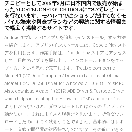
チコピーとして2015年8月に日本国内で販売が始ま
ったALCATEL ONETOUCH IDOL3についてレビュー
を行ないます。モバレコではショップだけでなくモ
バイル端末や料金プランなどの契約に関する情報ま
で幅広く掲載するサイトです。
Androidタブレットにアプリを追加（インストール）する方法
を紹介します。アプリのインストールには、Google Play スト
アを利用します。作業手順は、Google Play ストアにアクセス
して、目的のアプリを探し出し、インストールボタンをタッ
プする、という流れで完了します。 Trouble connecting
Alcatel 1 (2019) to Computer? Download and Install Official
Alcatel 1 (2019) USB Driver for Windows 7, 10, 8, 8.1 or XP PC.
Also, download Alcatel 1 (2019) ADB Driver & Fastboot Driver
which helps in installing the Firmware, ROM's and other files.
よくわからないけど、ダウンロードしたばかりの「アプリが
動かない」。まれによくある現象だと思います。折角ダウン
ロードしたのにすごく残念なことですよね。基本的にはサポ
ート一直線で開発元の対応待ちなのですが、その前にできる