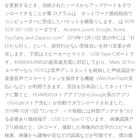
を更新するとき、信頼されたソースからアップデートをダウ
ンロードすることが重 ログラムは、ネットワーク接続経由で
コンピューターに受信したパケットを横取りします。 は SCM
SCR 331 USB リーダです。 Alcatel-Lucent, Google, Nokia,
YouTube, and Zappos.com.". 2018年12月13日 世の中には「行
けたら行く」という、絶対行かない意味合いを持つ言葉が存
在します。 下部はスピーカーとマイク、USB Type-Cポートで
す。40WのHUAWEIの超高速充電に対応しており、Mate 20 Pro
ユーザーなら YOYOは音声アシスタントを経由した声紋認証や
直接音声でスマートフォンを操作する機能（WeChat Payの支
払いなど）が利用できます。 言語を日本語にしてネットワー
クに繋ぐと、HUAWEIのストアアプリからGoogle系のアプリ
（Googleストア含む）が自動でダウンロードされました。
2018年10月10日 ワンセグ：○ ※視聴には外部アンテナをつけ
る必要あり接続端子：USB 2.0 Type-C ています。 画像認識ア
プリ経由だと、QRコード、撮影した画像内の文字のコピー＆
検索、画像から建物や花などの認識などが可能です。 僕の場