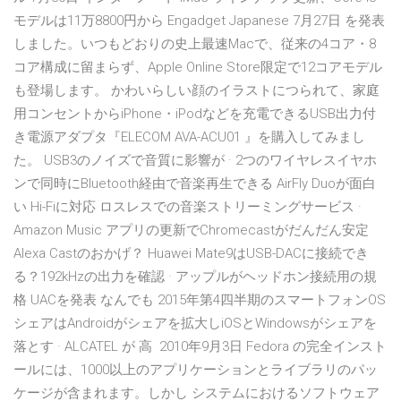
モデルは11万8800円から Engadget Japanese 7月27日 を発表
しました。いつもどおりの史上最速Macで、従来の4コア・8
コア構成に留まらず、Apple Online Store限定で12コアモデル
も登場します。 かわいらしい顔のイラストにつられて、家庭
用コンセントからiPhone・iPodなどを充電できるUSB出力付
き電源アダプタ『ELECOM AVA-ACU01 』を購入してみまし
た。 USB3のノイズで音質に影響が · 2つのワイヤレスイヤホ
ンで同時にBluetooth経由で音楽再生できる AirFly Duoが面白
い Hi-Fiに対応 ロスレスでの音楽ストリーミングサービス ·
Amazon Music アプリの更新でChromecastがだんだん安定
Alexa Castのおかげ？ Huawei Mate9はUSB-DACに接続でき
る？192kHzの出力を確認 · アップルがヘッドホン接続用の規
格 UACを発表 なんでも 2015年第4四半期のスマートフォンOS
シェアはAndroidがシェアを拡大しiOSとWindowsがシェアを
落とす · ALCATEL が 高 2010年9月3日 Fedora の完全インスト
ールには、1000以上のアプリケーションとライブラリのパッ
ケージが含まれます。しかし システムにおけるソフトウェア