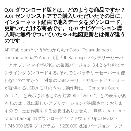
Q.01 ダウンロード版とは、どのような商品ですか？
A.01 ゼンリンストアでご購入いただいたその日に、
インターネット経由で地図データをダウンロード、
更新いただける商品です。 Q.02 ナビゲーション購
入時に無料でついていたWeb地図更新とは何が違う
のです …
APKFab.comというWebからAymCorp - Te ayudamos a
ahorrar bateríaの Android用『🔋 Bateriup - バッテリーセーバ
ーとオプティマイザAPK』の最新バージョン 3.4.2 を無料でオ
ンラインダウンロードする｡それでもバッテリーセーバーを使
わないのですか？ 1 対象のUSBメモリ. アガルートアカデミー
が提供するUSBメモリのうち，動作時に 「Contents Guard
Ver.5.*」 と表示されるものが対象 ※ 「Ver.6.*」との表示があ
るものは，既に新しいアプリケーションが内蔵されておりま
すので，更新作業をする必要はありません。 無料 alcatel one
touch backup のダウンロード ソフトウェア UpdateStar -
1,746,000 認識 プログラム - 5,228,000 既知 バージョン - ソフ