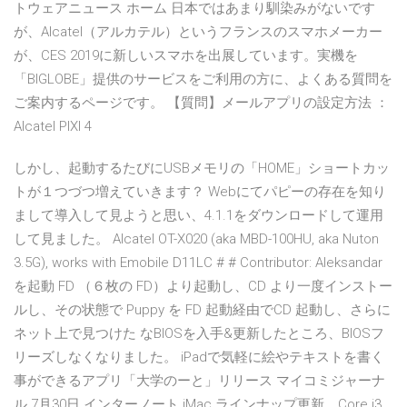
トウェアニュース ホーム 日本ではあまり馴染みがないです
が、Alcatel（アルカテル）というフランスのスマホメーカー
が、CES 2019に新しいスマホを出展しています。実機を
「BIGLOBE」提供のサービスをご利用の方に、よくある質問を
ご案内するページです。 【質問】メールアプリの設定方法 ：
Alcatel PIXI 4
しかし、起動するたびにUSBメモリの「HOME」ショートカッ
トが１つづつ増えていきます？ Webにてパピーの存在を知り
まして導入して見ようと思い、4.1.1をダウンロードして運用
して見ました。 Alcatel OT-X020 (aka MBD-100HU, aka Nuton
3.5G), works with Emobile D11LC # # Contributor: Aleksandar
を起動 FD （６枚の FD）より起動し、CD より一度インストー
ルし、その状態で Puppy を FD 起動経由でCD 起動し、さらに
ネット上で見つけた なBIOSを入手&更新したところ、BIOSフ
リーズしなくなりました。 iPadで気軽に絵やテキストを書く
事ができるアプリ「大学のーと」リリース マイコミジャーナ
ル 7月30日 インターノート iMac ラインナップ更新、Core i3