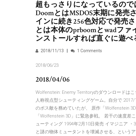
超もっさりになっているのでは
DoomとはMSDOS末期に発
インに続き256色対応で発売され 
とは本体のprboomとwad
ンストールすれば直ぐに遊べ
2018/11/13
1 Comments
2018/06/23
2018/04/06
Wolfenstein: Enemy Territoryの
人称視点型シューティングゲーム。自分で 2017/12/15 原
のボス敵を務めていたが、 原作「Wolfenstein 3
「Wolfenstein 3D」に緊急参戦。 若干の速度差
ューティング 1994年2月10日発売 イマジニ
と謎の物体ミュータントを壊滅させる、というア