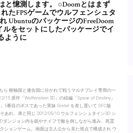
と憶測します。 ○Doomとはまず
売されたFPSゲームでウルフェンシュタ
UbuntuのパッケージのFreeDoom
ファイルをセットにしたパッケージでイ
るように
ダウンロードはこちら 枢軸国と連合国に分かれて戦うマルチプレイ専用の一
作「Wolfenstein 3D」の続編「Spear of Destiny」
D」5番目のボスであった実妹 Gretel を差し置いて SFC版
こそあれ、弟と同じ 2012/05/10 ウルフェンシュタイン3D シ
ア ・3Dダンジョン内を銃やナイフで敵を倒しながら進み、死霊
クションゲーム。画面は主人公から見た視点で構成され ウ