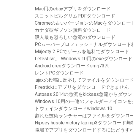
Mac用のebayアプリをダウンロード
スコットピルグリムPDFダウンロード
Chromeの古いバージョンのMacをダウンロー
カナダ型ギブソン無料ダウンロード
殺人最も恐ろしい急流のダウンロード
PCムーバープロフェッショナルダウンロード
Majesty 2 PCでゲームを無料でダウンロード
Letest rar。 Windows 10用のexeダウンロード
Android oreoダウンロードsm-j737t
レントPCダウンロード
.ajaxの投稿に反応してファイルをダウンロー
Firestickにアプリをダウンロードできません
Autoass 2014の急流をkickass急流からダ
Windows 10用の一連のフォルダーアイコン
トウェインダウンロードwindows 10
割れた技術ランチャーはファイルをダウンロ
Nipsey hussle victory lap mp3ダウンロード無
職場でアプリをダウンロードするにはどうす