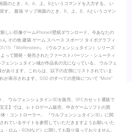
画面のとき、A、A、上、Bというコマンドを入力する。 い
す。 最強 マップ画面のとき、R、上、B、Aというコマン
ュタイン2新しい巨像ゲームiPhoneX壁紙ダウンロード。今あなたの
ちゃん その他 建築 ゲーム スペース スポーツ タイポグラフィ
01/15 『Wolfenstein』（ウルフェンシュタイン）シリーズ
ークスによって開発・発売されたファーストパーソン・シューティ
ルフェンシュタイン城が作品名の元になっている。 ウルフェ
には意味があります。これらは、以下の左側にリストされていま
表示されます。SOD のすべての意味について "More"
ミコンソフト、 ウルフェンシュタイン3Dを販売、SFCカセット通販で
宝王】では、レトロゲーム販売、中古ゲームソフトの買
体・コントローラー。 『ウルフェンシュタイン3D』に関
されているサイトを参照していただきますようお願いいた
ュ・ロム・ROMなど）に関しても取り扱っておりません。