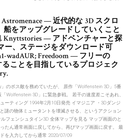
UR. Astromenace — 近代的な 3D スクロ
、船をアップグレードしていくこと
nyttstories — アドベンチャーと探
マー、ステージをダウンロード可
1-wadAUR; Freedoom — フリーの
成することを目指しているプロジェク
ry.
stiny」のボス敵を務めていたが、 原作「Wolfenstein 3D」5番
版「Wolfenstein 3D」に緊急参戦。 若干の速度差こそあれ、
 シューティング 1994年2月10日発売 イマジニア ・3Dダンジ
と謎の物体ミュータントを壊滅させる、というアクション
ルフェンシュタイン3D 全体マップを見る マップ画面のと
いったん通常画面に戻してから、再びマップ画面に戻す。 最
入力してから通常 2020/07/09