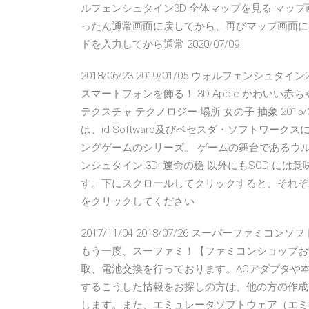
ルフェンシュタイン3D 全体マップを見る マップ
ったん通常画面に戻してから、再びマップ画面に戻
ドを入力してから通常 2020/07/09
2018/06/23 2019/01/05 ウォルフェンシ
スマートフォンを飾る！ 3D Apple かわいい赤
テクスチャ テクノロジー 場所 女の子 抽象 2015/
は、id Software及びベセスダ・ソフトワ
ングゲームのシリーズ。 ゲームの舞台であるウ
ンシュタイン 3D: 運命の槍 以外にもSOD 
す。下にスクロールしてクリックすると、それぞれが
をクリックしてください
2017/11/04 2018/07/26 スーパーファ
もう一度、スーファミ！【ファミコンショップお
取、電池交換を行っております。ACアダプタや本
するこうした情報をお探しの方は、他の方の作成
します。また、エミュレータソフトウェア（エミ