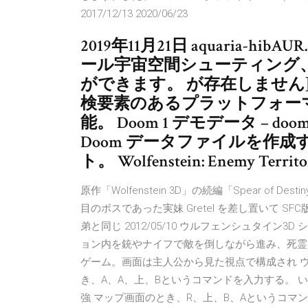
2017/12/13 2020/06/23
2019年11月21日 aquaria-hibA
ール宇宙空間シューティング
ができます。 が存在しません]. K
検要素のあるプラットフォー
能。 Doom 1 デモデータ – doom
Doom データファイルを作
ト。 Wolfenstein: Enemy Territo
原作「Wolfenstein 3D」の続編「Spear of De
目のボスであった実妹 Gretel を差し置いて SFC
弟と同じ 2012/05/10 ウルフェンシュタイン3D
ョン内を銃やナイフで敵を倒しながら進み、死霊
ゲーム。画面は主人公から見た視点で構成され ウ
き、A、A、上、Bというコマンドを入力する。 
強 マップ画面のとき、R、上、B、Aというコマンドを